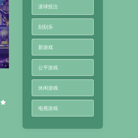
滚球投注
刮刮乐
新游戏
公平游戏
休闲游戏
电视游戏