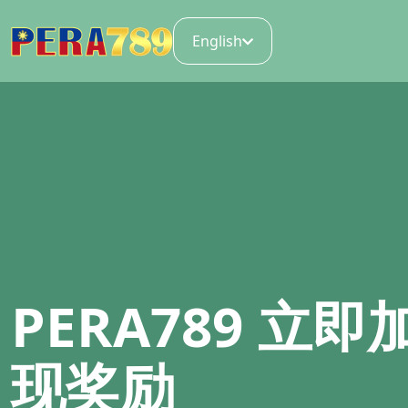
English
PERA789 立
现奖励