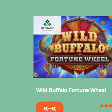
Wild Buffalo Fortune Wheel
试一试