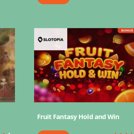
Fruit Fantasy Hold and Win