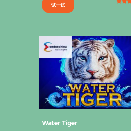
试一试
Water Tiger