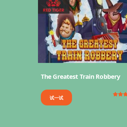
The Greatest Train Robbery
试一试