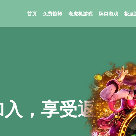
首页
免费旋转
老虎机游戏
牌类游戏
极速
即加入，享受返