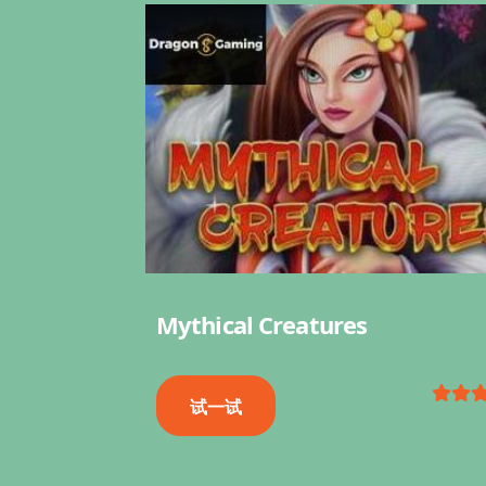
Mythical Creatures
试一试