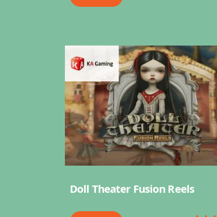
Doll Theater Fusion Reels